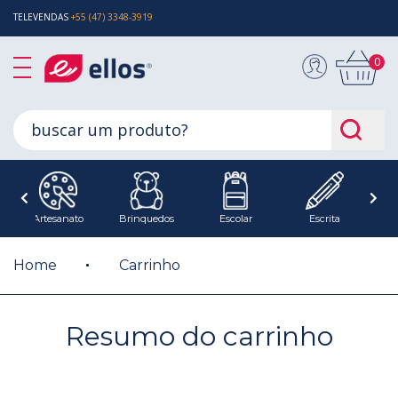
TELEVENDAS
+55 (47) 3348-3919
0
Artesanato
Brinquedos
Escolar
Escrita
E
Home
Carrinho
Resumo do carrinho