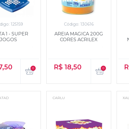
digo: 125159
Código: 130616
A 1 - SUPER
AREIA MAGICA 200G
JOGOS
CORES ACRILEX
7,50
R$
18,50
R
ATAD
CARLU
XA