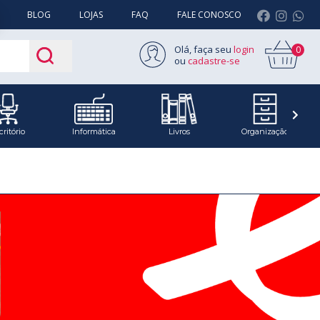
BLOG
LOJAS
FAQ
FALE CONOSCO
Olá, faça seu
login
0
ou
cadastre-se
critório
Informática
Livros
Organização