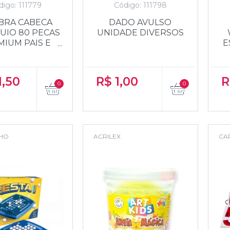
digo: 111779
Código: 111798
BRA CABECA
DADO AVULSO
UIO 80 PECAS
UNIDADE DIVERSOS
IUM PAIS E
E
FILHOS
1,50
R$
1,00
R
LHO
ACRILEX
CA