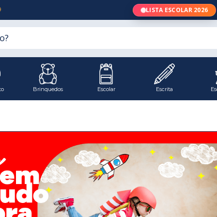
9
LISTA ESCOLAR 2026
to
Brinquedos
Escolar
Escrita
Es