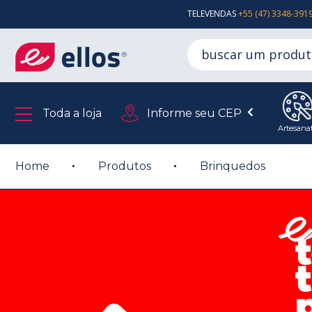
TELEVENDAS
+55 (47) 3348-391
Toda a loja
Informe seu CEP
Artesana
Home
Produtos
Brinquedos