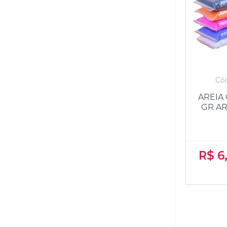
XALINGO
Cód
AREIA
GR AR
R$
6