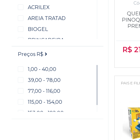
Plastico autoadesivo (papel
Có
ACRILEX
contact)
QUE
AREIA TRATAD
PINOQ
Slime
PREM
BIOGEL
BRINCADEIRA
R$
2
BRW
Preços R$
CARLU
1,00 - 40,00
COLUNA
39,00 - 78,00
PAIS E FI
CONTACT
77,00 - 116,00
COPAG
115,00 - 154,00
DAC
153,00 - 192,00
DIVERSOS
ELLOS
FAMPAR