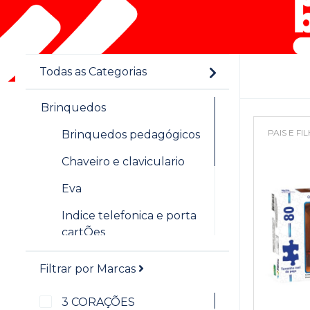
Todas as Categorias
Brinquedos
PAIS E FI
Brinquedos pedagógicos
Chaveiro e claviculario
Eva
Indice telefonica e porta
cartÕes
Jogos
Filtrar por Marcas
Material dourado
3 CORAÇÕES