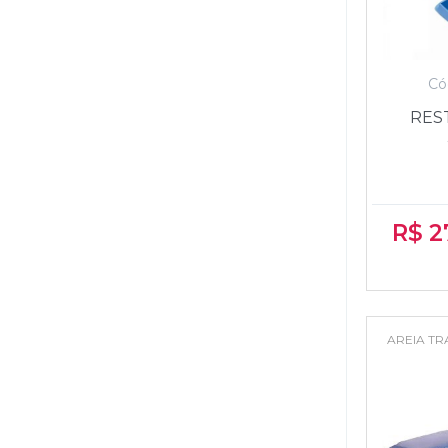
FISHER PRICE
FUN
Có
GROW
REST
MAKE+
MAPED
MATTEL
R$
2
PAIS E FILHO
PONTO DAS FE
PUPEE
AREIA TR
TILIBRA
TODO LIVRO
VMP