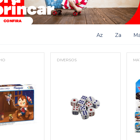
Az
Za
Ma
LHO
DIVERSOS
MA