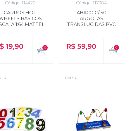
Código: 114420
Código: 117384
CARROS HOT
ABACO C/ 50
WHEELS BASICOS
ARGOLAS
SCALA 1:64 MATTEL
TRANSLUCIDAS PVC
CARLU
$
19,90
R$
59,90
RLU
CARLU