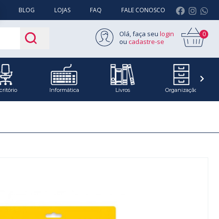
BLOG
LOJAS
FAQ
FALE CONOSCO
Olá, faça seu
login
0
ou
cadastre-se
critório
Informática
Livros
Organização