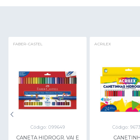
FABER-CASTEL
ACRILEX
Código: 099649
Código: 967
CANETA HIDROGR. VAI E
CANETIN