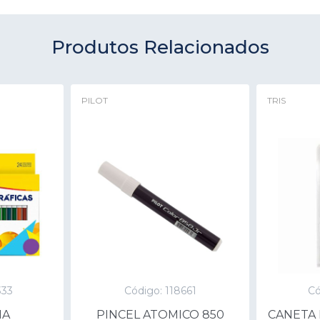
Produtos Relacionados
PILOT
TRIS
333
Código: 118661
Có
HA
PINCEL ATOMICO 850
CANETA