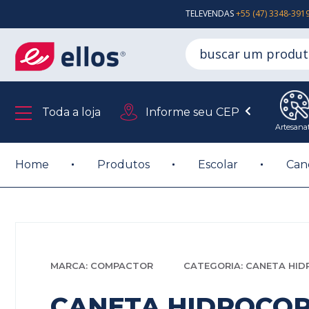
TELEVENDAS
+55 (47) 3348-391
Toda a loja
Informe seu CEP
Artesana
Home
Produtos
Escolar
Can
MARCA: COMPACTOR
CATEGORIA: CANETA HID
CANETA HIDROCOR