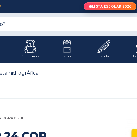
9
LISTA ESCOLAR 2026
to
Brinquedos
Escolar
Escrita
Es
eta hidrogrÁfica
ROGRÁFICA
 24 COR