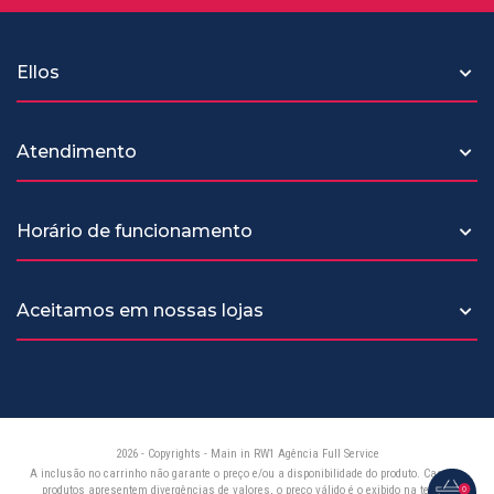
Ellos
Atendimento
Horário de funcionamento
Aceitamos em nossas lojas
2026 - Copyrights -
Main in RW1 Agência Full Service
A inclusão no carrinho não garante o preço e/ou a disponibilidade do produto. Caso os
produtos apresentem divergências de valores, o preço válido é o exibido na tela de
0