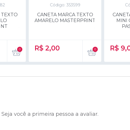
382
Código: 353599
Có
 TEXTO
CANETA MARCA TEXTO
CANET
ELO
AMARELO MASTERPRINT
MINI
INT
PA
R$
2,00
R$
9,
eja você a primeira pessoa a avaliar.