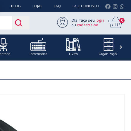
BLOG
LOJAS
FAQ
FALE CONOSCO
Olá, faça seu
login
0
ou
cadastre-se
critório
Informática
Livros
Organização