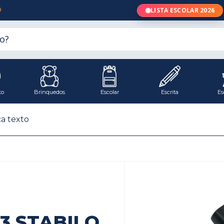
9
LISTA ESCOLAR 2026
to
Brinquedos
Escolar
Escrita
Es
a texto
3 STABILO