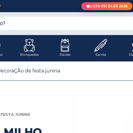
9
LISTA ESCOLAR 2026
to
Brinquedos
Escolar
Escrita
Es
ecoraÇÃo de festa junina
FESTA JUNINA
 MILHO