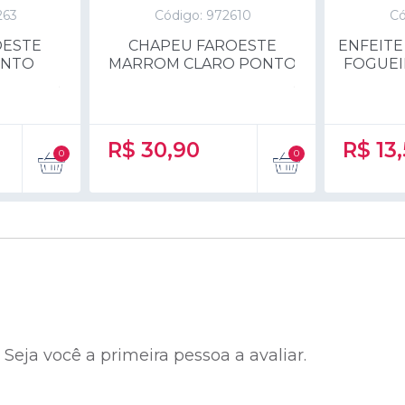
263
Código: 972610
Có
OESTE
CHAPEU FAROESTE
ENFEITE
ONTO
MARROM CLARO PONTO
FOGUEI
R$
30,90
R$
13
eja você a primeira pessoa a avaliar.