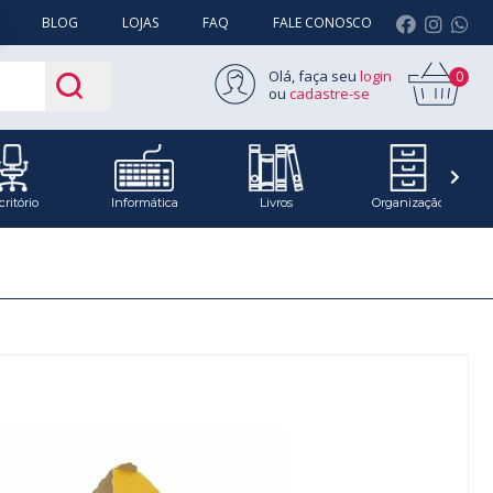
BLOG
LOJAS
FAQ
FALE CONOSCO
Olá, faça seu
login
0
ou
cadastre-se
critório
Informática
Livros
Organização